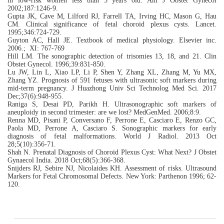
in low-risk women less than 5 years old. Am J Obstet Gynecol
2002;187:1246-9.
Gupta JK, Cave M, Lilford RJ, Farrell TA, Irving HC, Mason G, Hau
CM. Clinical significance of fetal choroid plexus cysts. Lancet.
1995;346:724-729.
Guyton AC, Hall JE. Textbook of medical physiology. Elsevier inc.
2006.; XI: 767-769
Hill LM. The sonographic detection of trisomies 13, 18, and 21. Clin
Obstet Gynecol. 1996;39:831-850.
Lu JW, Lin L, Xiao LP, Li P, Shen Y, Zhang XL, Zhang M, Yu MX,
Zhang YZ. Prognosis of 591 fetuses with ultrasonic soft markers during
mid-term pregnancy. J Huazhong Univ Sci Technolog Med Sci. 2017
Dec;37(6):948-955.
Raniga S, Desai PD, Parikh H. Ultrasonographic soft markers of
aneuploidy in second trimester: are we lost? MedGenMed. 2006;8:9.
Renna MD, Pisani P, Conversano F, Perrone E, Casciaro E, Renzo GC,
Paola MD, Perrone A, Casciaro S. Sonographic markers for early
diagnosis of fetal malformations. World J Radiol. 2013 Oct
28;5(10):356-71.
Shah N. Prenatal Diagnosis of Choroid Plexus Cyst: What Next? J Obstet
Gynaecol India. 2018 Oct;68(5):366-368.
Snijders RJ, Sebire NJ, Nicolaides KH. Assessment of risks. Ultrasound
Markers for Fetal Chromosomal Defects. New York: Parthenon 1996; 62-
120.