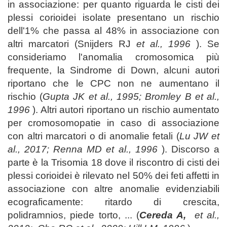
in associazione: per quanto riguarda le cisti dei
plessi corioidei isolate presentano un rischio
dell'1% che passa al 48% in associazione con
altri marcatori (Snijders RJ
et al., 1996
). Se
consideriamo l'anomalia cromosomica più
frequente, la Sindrome di Down, alcuni autori
riportano che le CPC non ne aumentano il
rischio (
Gupta JK et al., 1995; Bromley B et al.,
1996
). Altri autori riportano un rischio aumentato
per cromosomopatie in caso di associazione
con altri marcatori o di anomalie fetali (
Lu JW et
al., 2017; Renna MD et al., 1996
). Discorso a
parte è la Trisomia 18 dove il riscontro di cisti dei
plessi corioidei è rilevato nel 50% dei feti affetti in
associazione con altre anomalie evidenziabili
ecograficamente: ritardo di crescita,
polidramnios, piede torto, ... (
Cereda A,
et al.,