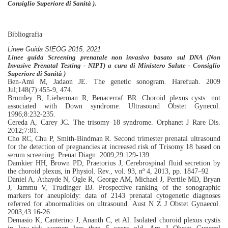
Consiglio Superiore di Sanità ).
Bibliografia
Linee Guida SIEOG 2015, 2021
Linee guida Screening prenatale non invasivo basato sul DNA (Non
Invasive Prenatal Testing - NIPT)
a
cura di Ministero Salute - Consiglio
Superiore di Sanità )
Ben-Ami M, Jadaon JE.
The genetic sonogram. Harefuah. 2009
Jul;148(7):455-9, 474.
Bromley B, Lieberman R, Benacerraf BR. Choroid plexus cysts: not
associated with Down syndrome. Ultrasound Obstet Gynecol.
1996;8:232-235.
Cereda A, Carey JC. The trisomy 18 syndrome. Orphanet J Rare Dis.
2012;7:81.
Cho RC, Chu P, Smith-Bindman R. Second trimester prenatal ultrasound
for the detection of pregnancies at increased risk of Trisomy 18 based on
serum screening.
Prenat Diagn. 2009;29:129-139.
Damkier HH, Brown PD, Praetorius J, Cerebrospinal fluid secretion by
the choroid plexus, in Physiol. Rev., vol. 93, nº 4, 2013, pp. 1847–92
Daniel A, Athayde N, Ogle R, George AM, Michael J, Pertile MD, Bryan
J, Jammu V, Trudinger BJ. Prospective ranking of the sonographic
markers for aneuploidy: data of 2143 prenatal cytogenetic diagnoses
referred for abnormalities on ultrasound. Aust N Z J Obstet Gynaecol.
2003;43:16-26.
Demasio K, Canterino J, Ananth C, et Al.
Isolated choroid plexus cystis